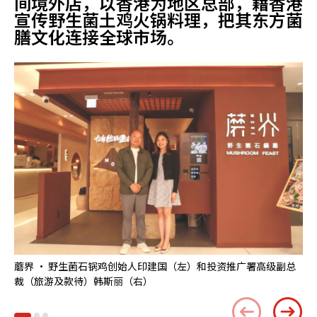
间境外店，以香港为地区总部，藉香港
宣传野生菌土鸡火锅料理，把其东方菌
膳文化连接全球市场。
蘑界 · 野生菌石锅鸡创始人印建国（左）和投资推广署高级副总
蘑
裁（旅游及款待）韩斯丽（右）