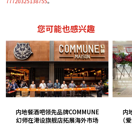
77720325138755
。
您可能也感兴趣
内地餐酒吧领先品牌COMMUNE
内
幻师在港设旗舰店拓展海外市场
（爱