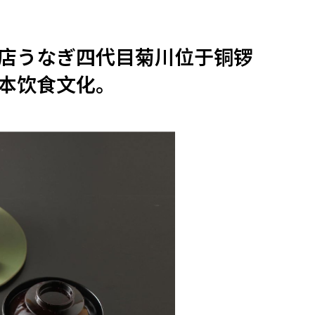
他语文内容
招聘
门店うなぎ四代目菊川位于铜锣
本饮食文化。
meupHK