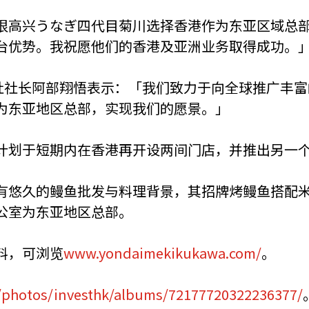
很高兴うなぎ四代目菊川选择香港作为东亚区域总
台优势。我祝愿他们的香港及亚洲业务取得成功。
s株式会社社长阿部翔悟表示：「我们致力于向全球推广
为东亚地区总部，实现我们的愿景。」
计划于短期内在香港再开设两间门店，并推出另一
有悠久的鳗鱼批发与料理背景，其招牌烤鳗鱼搭配
公室为东亚地区总部。
料，可浏览
www.yondaimekikukawa.com/
。
/photos/investhk/albums/72177720322236377/