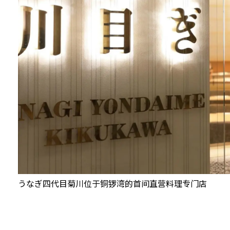
うなぎ四代目菊川位于铜锣湾的首间直营料理专门店