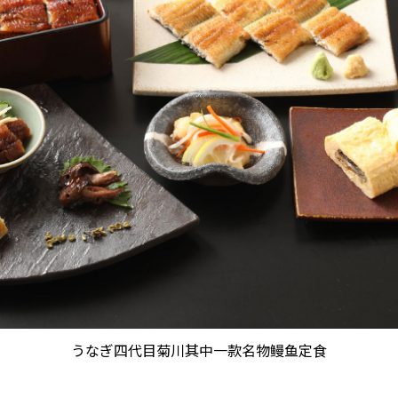
うなぎ四代目菊川其中一款名物鳗鱼定食