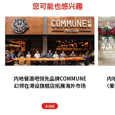
您可能也感兴趣
内地餐酒吧领先品牌COMMUNE
内
幻师在港设旗舰店拓展海外市场
（爱
新闻稿