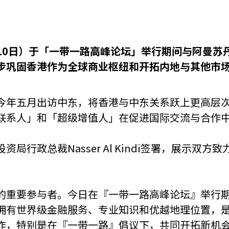
机遇：政府招标公告
推荐表格
其
月10日）于「一带一路高峰论坛」举行期间与阿曼
步巩固香港作为全球商业枢纽和开拓内地与其他市
今年五月出访中东，将香港与中东关系跃上更高层
技
新资本投资者入境计划
Start
联系人」和「超级增值人」在促进国际交流与合作
局行政总裁Nasser Al Kindi签署，展示双
的重要参与者。今日在『一带一路高峰论坛』举行
拥有世界级金融服务、专业知识和优越地理位置，
作，特别是在『一带一路』倡议下，共同开拓新机