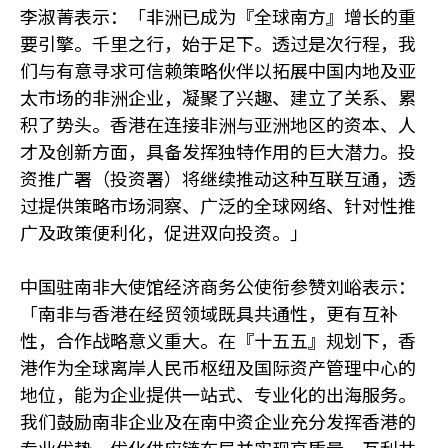
李淑菁表示：「非洲已成为『全球南方』增长的重
要引擎。千里之行，始于足下。透过是次行程，我
们与有意寻求可信赖策略伙伴以拓展中国内地及亚
太市场的非洲企业，凝聚了兴趣、建立了关系、累
积了势头。香港在连接非洲与亚洲地区的资本、人
才及创新方面，具备发挥独特作用的巨大潜力。投
资推广署（投资署）将继续推动这种互联互通，透
过提供策略市场洞察、广泛的全球网络、针对性推
广及政策便利化，促进双向投资。」
中国驻南非大使馆经济商务公使衔参赞刘峪表示：
「南非与香港在经贸领域既具共通性，更有互补
性，合作战略意义重大。在『十五五』规划下，香
港作为全球离岸人民币枢纽及国际资产管理中心的
地位，能为企业提供一站式、专业化的出海服务。
我们鼓励南非企业及在南中资企业充分发挥香港的
专业优势，优化供应链布局并实现高质量、互利共