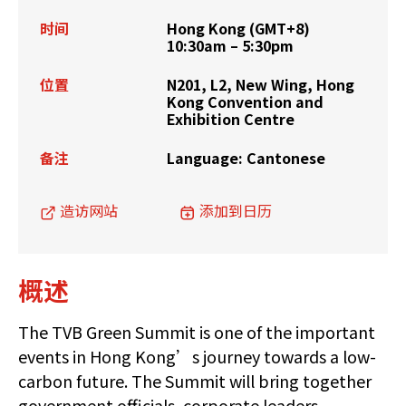
时间
Hong Kong (GMT+8)
10:30am – 5:30pm
位置
N201, L2, New Wing, Hong
Kong Convention and
Exhibition Centre
备注
Language: Cantonese
造访网站
添加到日历
概述
The TVB Green Summit is one of the important
events in Hong Kong’s journey towards a low-
carbon future. The Summit will bring together
government officials, corporate leaders,