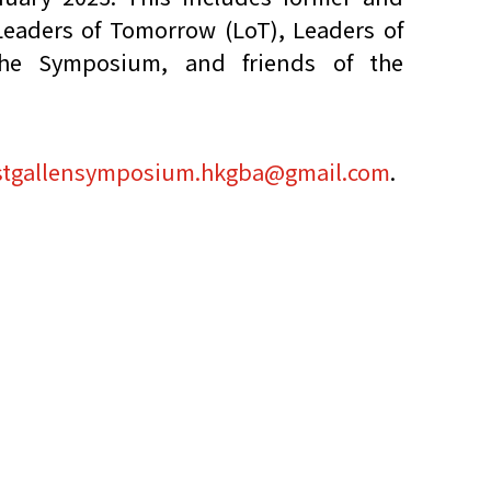
eaders of Tomorrow (LoT), Leaders of
他语文内容
招聘
the Symposium, and friends of the
stgallensymposium.hkgba@gmail.com
.
meupHK