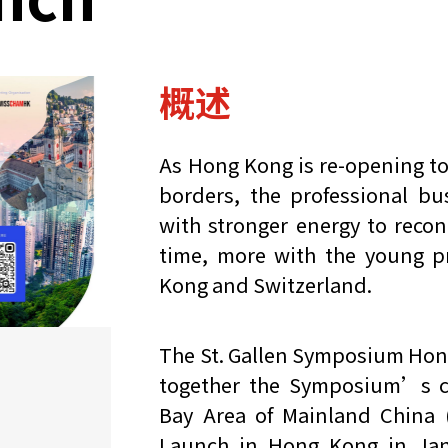
概述
As Hong Kong is re-opening to
borders, the professional bu
with stronger energy to recon
time, more with the young 
Kong and Switzerland.
The St. Gallen Symposium Hon
together the Symposium’s 
Bay Area of Mainland China (
Launch in Hong Kong in Jan