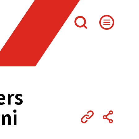
ers
ni