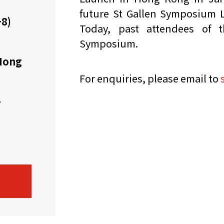
future St Gallen Symposium L
8)
机遇：政府招标公告
推荐表格
其
Today, past attendees of 
Symposium.
 Hong
For enquiries, please email to
r
技
新资本投资者入境计划
Start