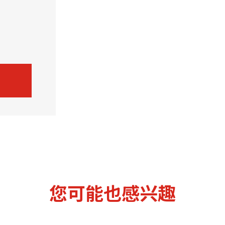
机遇：政府招标公告
推荐表格
其
技
新资本投资者入境计划
Start
您可能也感兴趣