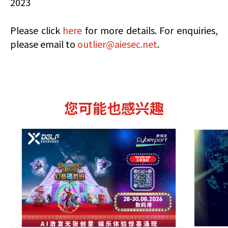
2023
Please click
here
for more details. For enquiries,
please email to
outlier@aiesec.net
.
您可能也感兴趣