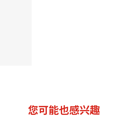
机遇：政府招标公告
推荐表格
其
技
新资本投资者入境计划
Start
您可能也感兴趣