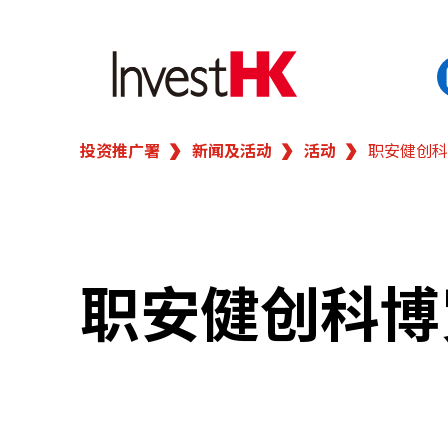
投资推广署
新闻及活动
活动
职安健创科
EN
繁
简
香港营商优势
我们的客户
职安健创科博
新闻及活动
业务领域
在港开业