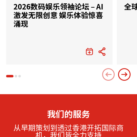
2026数码娱乐领袖论坛 – AI
全
激发无限创意 娱乐体验惊喜
涌现
我们的服务
从早期策划到透过香港开拓国际商
机，我们皆全力支持