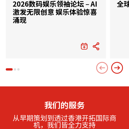
2026数码娱乐领袖论坛 – AI
全
激发无限创意 娱乐体验惊喜
涌现
我们的服务
从早期策划到透过香港开拓国际商
机，我们皆全力支持