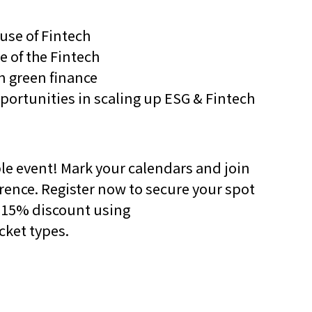
他语文内容
招聘
se of Fintech
 of the Fintech
n green finance
portunities in scaling up ESG & Fintech
meupHK
ble event! Mark your calendars and join
rence. Register now to secure your spot
at 15% discount using
ticket types.