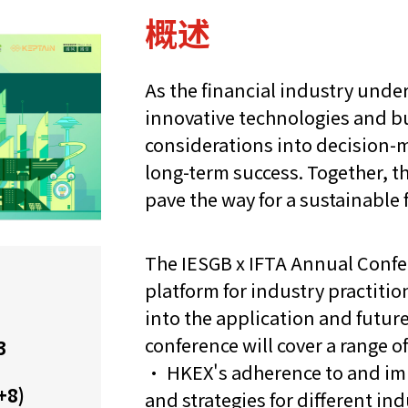
概述
As the financial industry unde
innovative technologies and b
considerations into decision-
long-term success. Together, t
pave the way for a sustainable 
The IESGB x IFTA Annual Confe
platform for industry practiti
into the application and futur
conference will cover a range o
3
• HKEX's adherence to and im
+8)
and strategies for different in