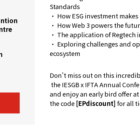
Standards
机遇：政府招标公告
推荐表格
其
• How ESG investment makes u
ntion
• How Web 3 powers the future
ntre
• The application of Regtech i
• Exploring challenges and op
ecosystem
h
技
新资本投资者入境计划
Start
Don't miss out on this incredi
the IESGB x IFTA Annual Confe
and enjoy an early bird offer 
the code
[EPdiscount]
for all 