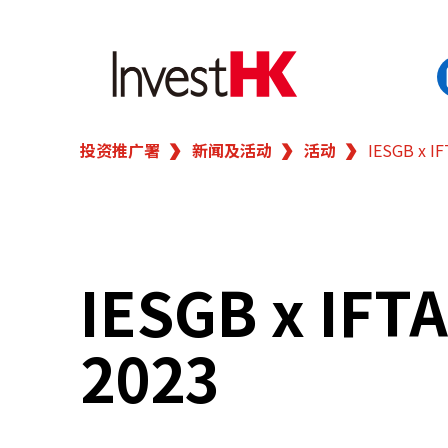
投资推广署
新闻及活动
活动
IESGB x IF
EN
繁
简
香港营商优势
我们的客户
IESGB x IFT
新闻及活动
2023
业务领域
在港开业