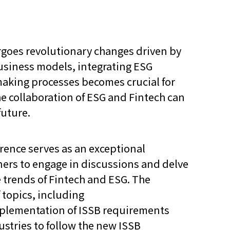
rgoes revolutionary changes driven by
usiness models, integrating ESG
making processes becomes crucial for
he collaboration of ESG and Fintech can
future.
rence serves as an exceptional
oners to engage in discussions and delve
e trends of Fintech and ESG. The
f topics, including
plementation of ISSB requirements
dustries to follow the new ISSB