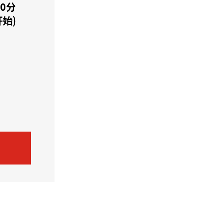
0分
开始)
机遇：政府招标公告
推荐表格
其
技
新资本投资者入境计划
Start