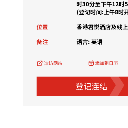
时30分至下午12时5
(登记时间:上午8时
资源中心
常见问题
商业
位置
香港君悦酒店及线上
备注
语言: 英语
关联网站
香港家族办公室
香港金融科
造访网站
添加到日历
登记连结