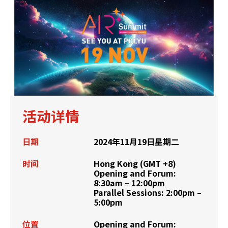
活动详情
日期
2024年11月19日星期二
时间
Hong Kong (GMT +8)
Opening and Forum:
8:30am – 12:00pm
Parallel Sessions: 2:00pm –
5:00pm
位置
Opening and Forum: