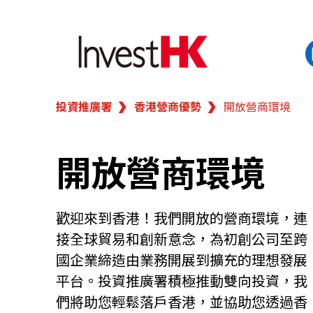
投資推廣署
香港營商優勢
開放營商環境
EN
繁
简
香港營商優勢
開放營商環境
我們的客戶
新聞及活動
歡迎來到香港！我們開放的營商環境，連
接全球貿易和創新意念，為初創公司至跨
國企業締造由業務開展到擴充的理想發展
業務領域
平台。投資推廣署積極推動雙向投資，我
們將助您輕鬆落戶香港，並協助您透過香
在港開業