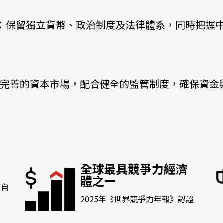
機遇﹕政府招標公告
推薦表格
其
：保留獨立貨幣、政治制度及法律體系，同時把握
完善的資本市場，配合健全的監管制度，確保資金
新資本投資者入境計劃
Startme
全球最具競爭力經濟
體之一
濟自
2025年《
世界競爭力年報
》認證