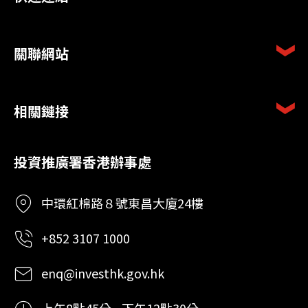
關聯網站
相關鏈接
投資推廣署香港辦事處
中環紅棉路８號東昌大廈24樓
+852 3107 1000
enq@investhk.gov.hk