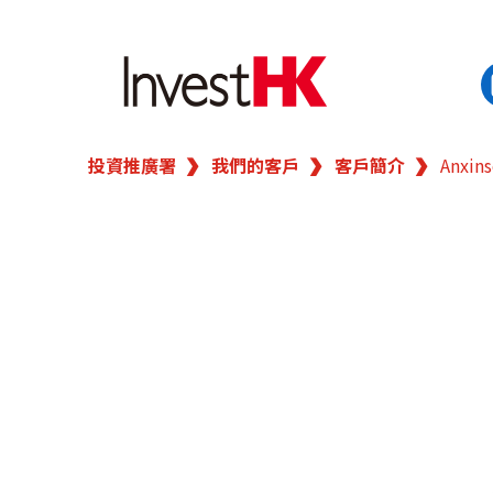
投資推廣署
我們的客戶
客戶簡介
Anxins
EN
繁
简
香港營商優勢
我們的客戶
新聞及活動
業務領域
在港開業