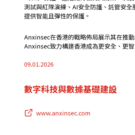
測試與紅隊演練、AI安全防護、託管安全
資源中心
常見問題
商業
提供智能且彈性的保護。
Anxinsec在香港的戰略佈局展示其
關聯網站
Anxinsec致力構建香港成為更安全
09.01.2026
香港家族辦公室
FintechHK
數字科技與數據基礎建設
www.anxinsec.com