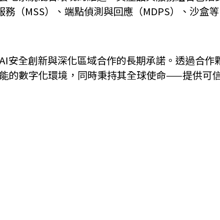
服務（MSS）、端點偵測與回應（MDPS）、沙盒
機遇﹕政府招標公告
推薦表格
其
在推動AI安全創新與深化區域合作的長期承諾。透過合
、更智能的數字化環境，同時秉持其全球使命——提供
新資本投資者入境計劃
Startme