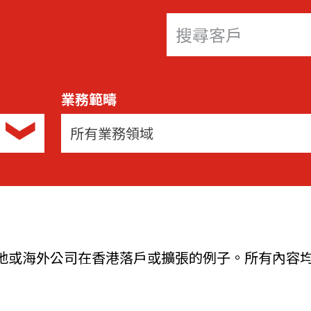
機遇﹕政府招標公告
推薦表格
其
業務範疇
所有業務領域
新資本投資者入境計劃
Startme
地或海外公司在香港落戶或擴張的例子。所有內容