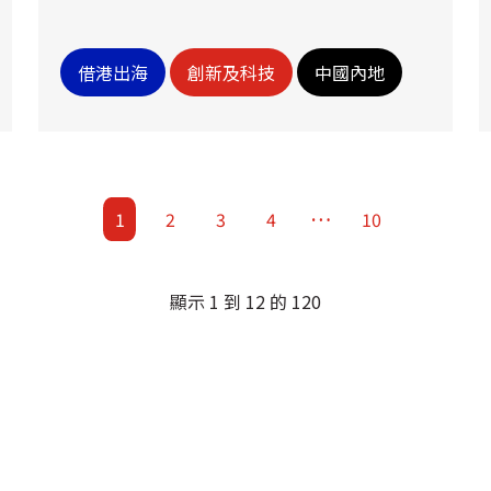
借港出海
創新及科技
中國內地
…
1
2
3
4
10
顯示 1 到 12 的 120