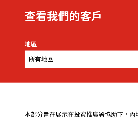
查看我們的客戶
資源中心
常見問題
商業
地區
關聯網站
所有地區
香港家族辦公室
FintechHK
本部分旨在展示在投資推廣署協助下，內